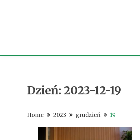
Skip
to
content
Dzień:
2023-12-19
Home
2023
grudzień
19