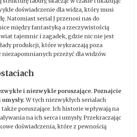
strukturę fabuły, skacząc w czasie i ukazując
ykłe doświadczenie dla widza, który musi
ę. Natomiast serial J przenosi nas do
nice między fantastyką a rzeczywistością
świat tajemnic i zagadek, gdzie nic nie jest
ykłady produkcji, które wykraczają poza
ąc niezapomnianych przeżyć dla widzów.
ostaciach
ezwykłe i niezwykle poruszające. Poznajcie
i umysły.
W tych niezwykłych serialach
e także poruszające. Ich historie wpływają na
ziaływania na ich serca i umysły. Przekraczając
jątkowe doświadczenia, które z pewnością