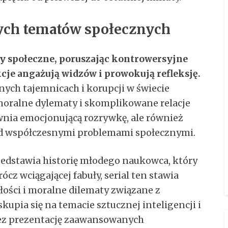
dnych tematów społecznych
y społeczne, poruszając kontrowersyjne
kcje angażują widzów i prowokują refleksję.
nych tajemnicach i korupcji w świecie
, moralne dylematy i skomplikowane relacje
ewnia emocjonującą rozrywkę, ale również
ad współczesnymi problemami społecznymi.
zedstawia historię młodego naukowca, który
cz wciągającej fabuły, serial ten stawia
ości i moralne dilematy związane z
kupia się na temacie sztucznej inteligencji i
zez prezentację zaawansowanych