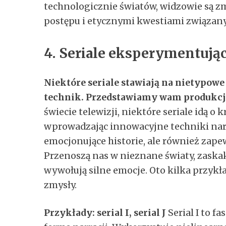
technologicznie światów, widzowie są z
postępu i etycznymi kwestiami związany
4. Seriale eksperymentują
Niektóre seriale stawiają na nietypow
technik. Przedstawiamy wam produkcje
świecie telewizji, niektóre seriale idą o 
wprowadzając innowacyjne techniki narra
emocjonujące historie, ale również zap
Przenoszą nas w nieznane światy, zaska
wywołują silne emocje. Oto kilka przykł
zmysły.
Przykłady: serial I, serial J
Serial I to f