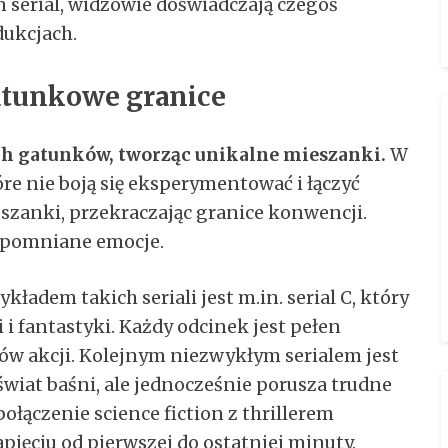
en serial, widzowie doświadczają czegoś
dukcjach.
gatunkowe granice
ch gatunków, tworząc unikalne mieszanki.
W
tóre nie boją się eksperymentować i łączyć
szanki, przekraczając granice konwencji.
apomniane emocje.
ykładem takich seriali jest m.in. serial C, który
i fantastyki. Każdy odcinek jest pełen
w akcji. Kolejnym niezwykłym serialem jest
świat baśni, ale jednocześnie porusza trudne
ołączenie science fiction z thrillerem
ięciu od pierwszej do ostatniej minuty.