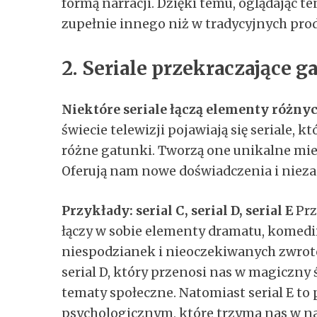
formą narracji. Dzięki temu, oglądając t
zupełnie innego niż w tradycyjnych pro
2. Seriale przekraczające 
Niektóre seriale łączą elementy różny
świecie telewizji pojawiają się seriale, k
różne gatunki. Tworzą one unikalne mie
Oferują nam nowe doświadczenia i niez
Przykłady: serial C, serial D, serial E
Prz
łączy w sobie elementy dramatu, komedii 
niespodzianek i nieoczekiwanych zwrotó
serial D, który przenosi nas w magiczny 
tematy społeczne. Natomiast serial E to p
psychologicznym, które trzyma nas w nap