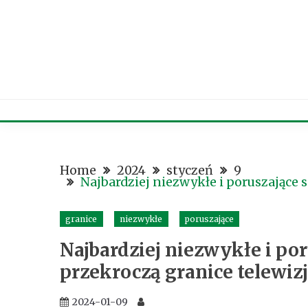
Skip
to
content
Home
2024
styczeń
9
Najbardziej niezwykłe i poruszające s
granice
niezwykłe
poruszające
Najbardziej niezwykłe i por
przekroczą granice telewizj
2024-01-09