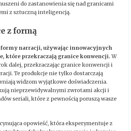
muszeni do zastanowienia się nad granicami
mi z sztuczną inteligencją.
ce z formą
e formy narracji, używając innowacyjnych
, które przekraczają granice konwencji.
W
krok dalej, przekraczając granice konwencji i
cji. Te produkcje nie tylko dostarczają
ewniają widzom wyjątkowe doświadczenia.
kują nieprzewidywalnymi zwrotami akcji i
adów seriali, które z pewnością poruszą wasze
ascynująca opowieść, która eksperymentuje z