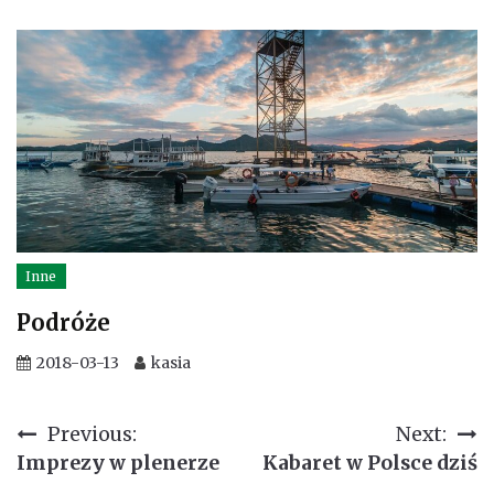
Inne
Podróże
2018-03-13
kasia
Nawigacja
Previous:
Next:
Imprezy w plenerze
Kabaret w Polsce dziś
wpisu