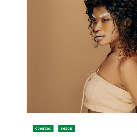
obejrzeć
sezon