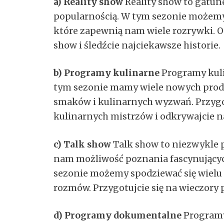
a) Reality show
Reality show to gatune
popularnością. W tym sezonie możemy
które zapewnią nam wiele rozrywki. Od
show i śledźcie najciekawsze historie.
b) Programy kulinarne
Programy kuli
tym sezonie mamy wiele nowych produ
smaków i kulinarnych wyzwań. Przygo
kulinarnych mistrzów i odkrywajcie n
c) Talk show
Talk show to niezwykle p
nam możliwość poznania fascynujących 
sezonie możemy spodziewać się wielu 
rozmów. Przygotujcie się na wieczory 
d) Programy dokumentalne
Programy